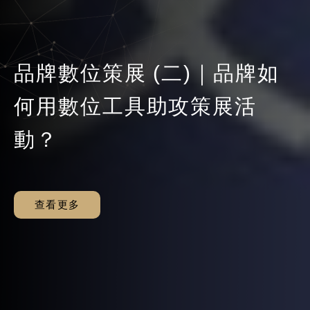
【MarTech 煉金術】SEO策
【MarTech 煉金術】行銷人
品牌數位策展 (二)｜品牌如
【醫美產業沙龍】掌握醫美
【LEADSGEEK 跨境社群經
【公告】超效名單轉換術講
提升 Facebook 廣告成效，
略經營：攻破消費者心防，
必修：掌握競業版圖，佈局
【數位沙龍系列】活動策展
【LEADSGEEK 線上行銷講
【公告】超效名單轉換術講
提升 Facebook 廣告成效，
何用數位工具助攻策展活
客戶決策歷程，創造最佳行
營全攻略】找對精準客群的
座延期＆票劵相關公告
利用AI協作降低無效支出
掌握對手佈局，創造品牌價
行銷策略，搶下 Google 排
第一步，品牌行銷有解方
座】B2B 跨境人群定向行銷
座延期＆票劵相關公告
利用AI協作降低無效支出
動？
銷管道不翻車！
高效術（商務限定場）
值
行首位！
查看更多
查看更多
查看更多
查看更多
查看更多
查看更多
查看更多
查看更多
查看更多
查看更多
查看更多