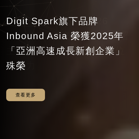
Digit Spark 亮相 2026
Digit Spark旗下品牌
【Ranking x Hoswa 雨洋
Digit Spark 亮相 2026
發揮AI×MarTech加乘效益，
日商《OneAI》與
新世代數位行銷藍圖：2024
【Linker AI x 曼特先生】智
〈Ranking AI SEO〉升級新
發揮AI×MarTech加乘效益，
InnoVEX 經濟部產業發展署
Inbound Asia 榮獲2025年
Digit Spark《2024 年度行
傘】從幕後站上市場舞台，
InnoVEX 經濟部產業發展署
《Digit Spark》：釐清目
《DigitSpark》攜手共創 AI
決勝關鍵！不可不知的 SEO
能廣告新紀元，城市旅店的
功能，與品牌迎向 2024 的
《Digit Spark》：釐清目
主題館，展現寵物醫療數位
「亞洲高速成長新創企業」
銷白皮書》上線
雨傘品牌的數位行銷經營之
主題館，展現寵物醫療數位
的、清楚功能是先決要件
行銷新局，指向全球市場
行銷趨勢大解密
數位行銷革命！
搜尋引擎趨勢
的、清楚功能是先決要件
化實力
殊榮
道
化實力
查看更多
查看更多
查看更多
查看更多
查看更多
查看更多
查看更多
查看更多
查看更多
查看更多
查看更多