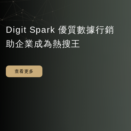
【已結束】經濟部3萬元 補
經濟部加持！Linker AI領客
服飾美妝產業 – 行銷應用分
迎戰 2023 SEO 行銷趨勢：
【Ranking X 豆子皮革】當
【B2B產業系列】破解 B2B
Digit Spark《2023 產業觀
Digit Spark 優質數據行銷
助中小企業數位轉型 Digit
產業行銷講座 | 美業完整行
【B2B產業系列】破解 B2B
Digit Spark《2023 產業觀
智能獲得〈SBIR小型企業創
享會：2023 行銷趨勢公開 x
你跟上了嗎？品牌行銷人必
職人精神遇上數位行銷，帶
商機拓展 產業行銷有辦法
察報告書》上線
助企業成為熱搜王
Spark 數位工具助攻，就要
銷與客戶經營全攻略
商機拓展 產業行銷有辦法
察報告書》上線
新研發計畫〉殊榮！
數據驅動策略
知演算法應對策略
你碰撞出手作溫度！
讓你業績再創佳績！
查看更多
查看更多
查看更多
查看更多
查看更多
查看更多
查看更多
查看更多
查看更多
查看更多
查看更多