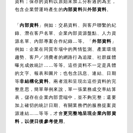
資料；保存的資料以原始未加工分析過的為主，
包含企業營運時產生的
內部資料
與
外部資料
。
「
內部資料
」例如：交易資料、與客戶聯繫的紀
錄、潛在客戶名單、企業內部資源盤點、人力資
源名單、內部專案合作紀錄…等。「
外部資料
」
例如：企業在同質市場中的輿情監測、產業環境
趨勢、客戶／消費者的網路行為追蹤、社群媒體
曝光成效統計……等等。這些資料不一定是具體
的文字、報表和圖片；也包含訊息、連結、日期
等
非結構化資料
。兩者混和呈現出這些資料的完
整意思，簡單舉例來說，單一張業務成交率結算
表，儲存在企業內部雲端中，並不夠完整；還要
加上確切的統計日期、有關業務們的服務提案資
源連結……等等，才會
更完整地呈現企業內部資
料，以便日後參考使用
。