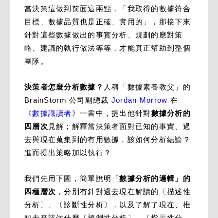
當決策這做到前面這兩點，「我取得的數據符合
目標、數據品質也是正確、實用的」，那接下來
針對這些數據做出的事實分析、規劃的應對策
略、建議的執行做法等等，才能真正幫助到整個
團隊。
決策者怎麼分析數據？
人稱「數據素養教父」的
BrainStorm 公司副總裁
Jordan Morrow
在
《數據識讀者》
一書中，提出他針對
數據分析的
四層次
見解；解釋當決策者面對已知的事實、過
去與現在蒐集到的有用數據，該如何分析結論？
進而提出策略加以執行？
我們先用下圖，簡單說明
「數據分析的邏輯」的
四種層次
，分別有針對過去現在解讀的〔描述性
分析〕、〔診斷性分析〕，以及了解了現在、推
知未來該做什麼〔預測性分析〕、〔指示性分