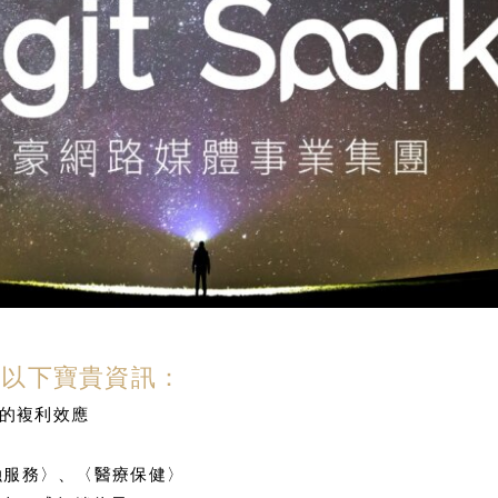
得以下寶貴資訊：
的複利效應
融服務〉、〈醫療保健〉