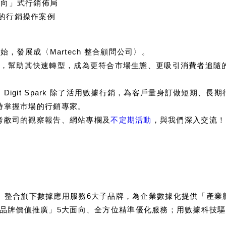
定向」式行銷佈局
種產業的行銷操作案例
銷〉起始，發展成〈Martech 整合顧問公司〉。
行銷技能，幫助其快速轉型，成為更符合市場生態、更吸引消費者追
igit Spark 除了活用數據行銷，為客戶量身訂做短期、
時掌握市場的行銷專家。
考敝司的觀察報告、網站專欄及
不定期活動
，與我們深入交流！
體事業集團》整合旗下數據應用服務6大子品牌，為企業數據化提供「
品牌價值推廣」5大面向、全方位精準優化服務；用數據科技