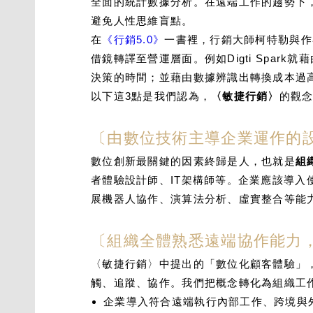
全面的統計數據分析。在遠端工作的趨勢下
避免人性思維盲點。
在
《行銷5.0》
一書裡，行銷大師柯特勒與作
借鏡轉譯至營運層面。例如Digti Spa
決策的時間；並藉由數據辨識出轉換成本過
以下這3點是我們認為，
〈敏捷行銷〉
的觀
〔由數位技術主導企業運作的
數位創新最關鍵的因素終歸是人，也就是
組
者體驗設計師、IT架構師等。企業應該導入
展機器人協作、演算法分析、虛實整合等能
〔組織全體熟悉遠端協作能力
〈敏捷行銷〉中提出的「數位化顧客體驗」
觸、追蹤、協作。我們把概念轉化為組織工
企業導入符合遠端執行內部工作、跨境與