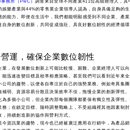
事務所（PwC）
調查來自全球不同產業411位高階經理人，其
的娛樂產業與44%的零售業企業領導人認為，自身具備足夠的生
相應的能力。即便在生活中，我們都能明顯感受到不同企業、產
速自身的數位創新，共同促成強壯、具良好數位韌性的經濟循環
於營運，確保企業數位韌性
企業，在發展數位創新上可能比較慢、困難。企業經理人可以向
能迅速改變目標及校準相應策略。甚至我們可以看到近年來全球大型
小公司的趨勢，以便各自專注於自己的強勢業務。例如奇異集團
強補弱、資源容易分散且決策效率不佳，拖慢企業的創新彈性。
化為多個小公司，但企業內部每個團隊都要保有獨立性及彈性。
業務；在鎖定目標、隨時調整戰略上，不受組織裡其他因素制肘
效，持續創造新的協作與營利方式。
現今資訊業的趨勢，現今也已經被廣泛應用在行銷中，為產品銷