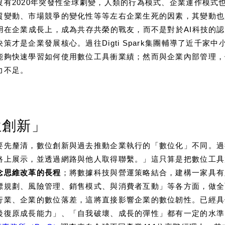
有2020年突發性全球劇變，人類的行為模式、企業運作模式
貿變動、市場競爭的變化性等等左右企業生死的因素，其變動也
用在企業成長上，成為共存共榮的戰友，而不是對於AI科技的
才是企業發展核心。過往Digti Spark集團輔導了近千家
能夠快速學習如何使用數位工具衝業績；然而與企業內部管理，
力不足。
位創新」
要先釐清，數位創新與過去推動企業執行的「數位化」不同。過
路上展示，並透過網路與他人取得聯繫。」這只算是把數位工具
念思維改革的長程
；將數據科技與營運策略結合，建構一家具有
標規劃、風險管理、銷售模式、與消費者互動」等各方面，做全
行業、企業的數位落差，這將直接影響企業的數位韌性。已經具
後復原成長能力」、「自我破壞、成長的彈性」都有一定的水準