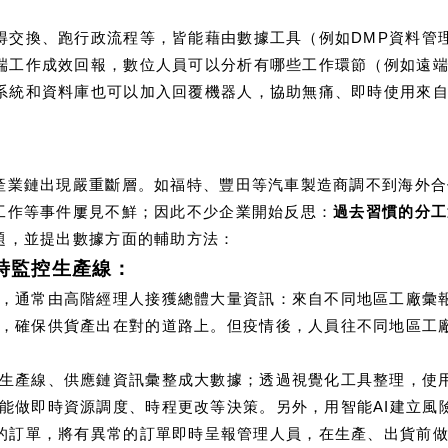
得交換、跑行政流程等，皆能藉由數據工具（例如DMP資料管
端工作成效回報，數位人員可以分析有哪些工作環節（例如遠端
系統和資料庫也可以加入回覆機器人，協助無痛、即時使用來
產業鏈出現嚴重斷層。如福特、豐田等汽車製造商調不到海外合
工作等事件屢見不鮮；因此不少企業開始反思：
過去習慣的分工
題，並提出數據方面的輔助方法：
即時監控生產線：
，通常由高階經理人接獲總體大量資訊：來自不同地區工廠彙
，確保供貨產出在對的道路上。但疫情後，人員往不同地區工
生產線、供應鏈資訊彙整成大數據；透過視覺化工具整理，使
能做即時資源調度、時程更改等決策。另外，用智能AI建立風險
偵測風險值高的訂單，將有異常的訂單即時呈報管理人員，在生產、出貨前