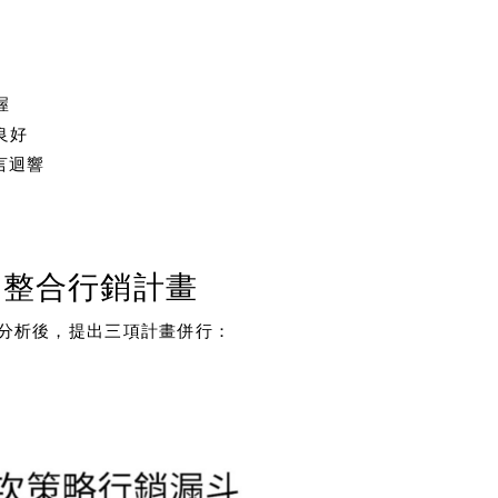
握
良好
言迴響
的整合行銷計畫
品分析後，提出三項計畫併行：